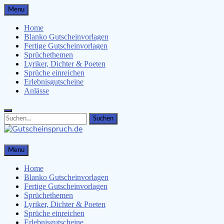
Skip
Menu
to
content
Home
Blanko Gutscheinvorlagen
Fertige Gutscheinvorlagen
Sprüchethemen
Lyriker, Dichter & Poeten
Sprüche einreichen
Erlebnisgutscheine
Anlässe
Search
Search
for:
Gutscheinspruch.de
Menu
Gutscheinsprüche & Gutscheinvorlagen finden
Home
Blanko Gutscheinvorlagen
Fertige Gutscheinvorlagen
Sprüchethemen
Lyriker, Dichter & Poeten
Sprüche einreichen
Erlebnisgutscheine