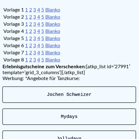
Vorlage 1
1
2
3
4
5
Blanko
Vorlage 2
1
2
3
4
5
Blanko
Vorlage 3
1
2
3
4
5
Blanko
Vorlage 4
1
2
3
4
5
Blanko
Vorlage 5
1
2
3
4
5
Blanko
Vorlage 6
1
2
3
4
5
Blanko
Vorlage 7
1
2
3
4
5
Blanko
Vorlage 8
1
2
3
4
5
Blanko
Erlebnisgutscheine zum Verschenken:
[atkp_list id=’27991′
template=’grid_3_columns‘][/atkp_list]
Werbung: *Angebote für Tanzkurse:
Jochen Schweizer
Mydays
Jollydays