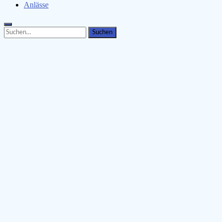
Anlässe
Search
Search
for: