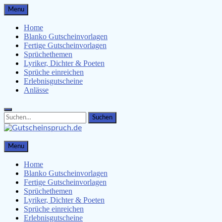
Skip
Menu
to
content
Home
Blanko Gutscheinvorlagen
Fertige Gutscheinvorlagen
Sprüchethemen
Lyriker, Dichter & Poeten
Sprüche einreichen
Erlebnisgutscheine
Anlässe
Search
Search
for:
Gutscheinspruch.de
Menu
Gutscheinsprüche & Gutscheinvorlagen finden
Home
Blanko Gutscheinvorlagen
Fertige Gutscheinvorlagen
Sprüchethemen
Lyriker, Dichter & Poeten
Sprüche einreichen
Erlebnisgutscheine