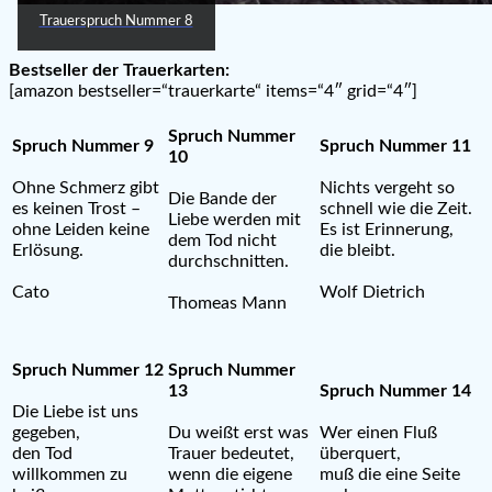
Trauerspruch Nummer 8
Bestseller der Trauerkarten:
[amazon bestseller=“trauerkarte“ items=“4″ grid=“4″]
Spruch Nummer
Spruch Nummer 9
Spruch Nummer 11
10
Ohne Schmerz gibt
Nichts vergeht so
Die Bande der
es keinen Trost –
schnell wie die Zeit.
Liebe werden mit
ohne Leiden keine
Es ist Erinnerung,
dem Tod nicht
Erlösung.
die bleibt.
durchschnitten.
Cato
Wolf Dietrich
Thomeas Mann
Spruch Nummer 12
Spruch Nummer
13
Spruch Nummer 14
Die Liebe ist uns
gegeben,
Du weißt erst was
Wer einen Fluß
den Tod
Trauer bedeutet,
überquert,
willkommen zu
wenn die eigene
muß die eine Seite