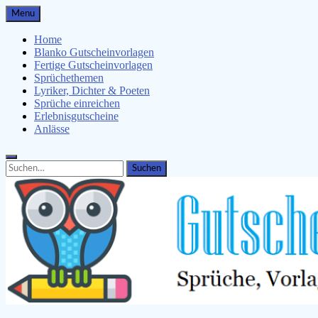
Skip
Menu
to
content
Home
Blanko Gutscheinvorlagen
Fertige Gutscheinvorlagen
Sprüchethemen
Lyriker, Dichter & Poeten
Sprüche einreichen
Erlebnisgutscheine
Anlässe
Search
Search
for: