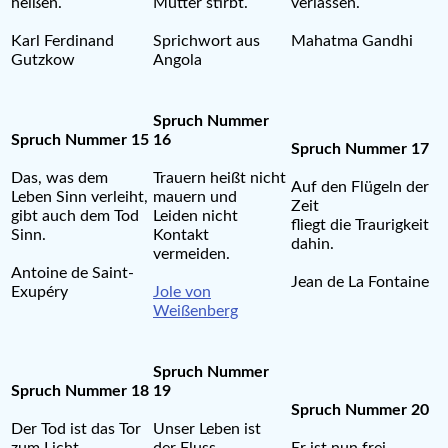
heißen.
Mutter stirbt.
verlassen.
Karl Ferdinand
Sprichwort aus
Mahatma Gandhi
Gutzkow
Angola
Spruch Nummer
Spruch Nummer 15
16
Spruch Nummer 17
Das, was dem
Trauern heißt nicht
Auf den Flügeln der
Leben Sinn verleiht,
mauern und
Zeit
gibt auch dem Tod
Leiden nicht
fliegt die Traurigkeit
Sinn.
Kontakt
dahin.
vermeiden.
Antoine de Saint-
Jean de La Fontaine
Exupéry
Jole von
Weißenberg
Spruch Nummer
Spruch Nummer 18
19
Spruch Nummer 20
Der Tod ist das Tor
Unser Leben ist
zum Licht
der Fluss,
Er ist nun frei,