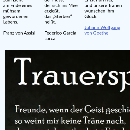
am Ende eines
der sich ins Meer
und unsere Tränen
mühsam
ergießt,
wünschen ihm
gewordenen
das „Sterben“
Glück.
Lebens.
heißt.
Johann Wolfgang
Franz von Assisi
Federico García
von Goethe
Lorca