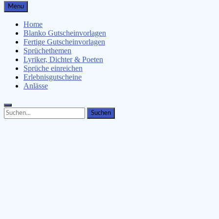
Gutscheinspruch.de
Menu
Gutscheinsprüche & Gutscheinvorlagen finden
Home
Blanko Gutscheinvorlagen
Fertige Gutscheinvorlagen
Sprüchethemen
Lyriker, Dichter & Poeten
Sprüche einreichen
Erlebnisgutscheine
Anlässe
Search
Search
for: