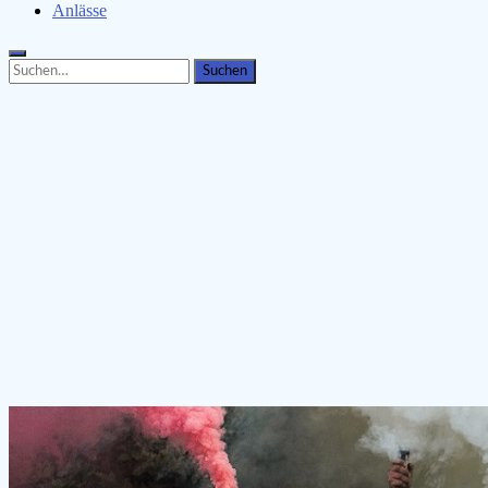
Anlässe
Search
Search
for: