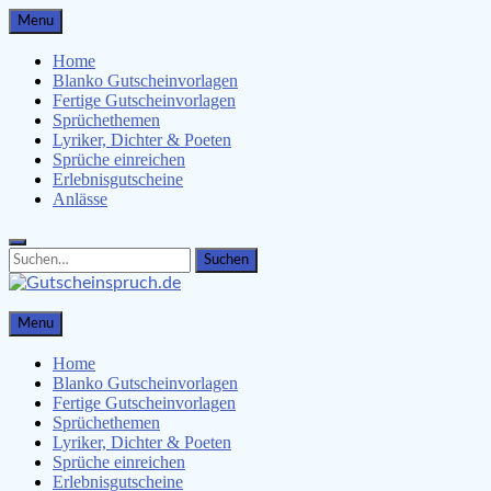
Skip
Menu
to
content
Home
Blanko Gutscheinvorlagen
Fertige Gutscheinvorlagen
Sprüchethemen
Lyriker, Dichter & Poeten
Sprüche einreichen
Erlebnisgutscheine
Anlässe
Search
Search
for:
Gutscheinspruch.de
Menu
Gutscheinsprüche & Gutscheinvorlagen finden
Home
Blanko Gutscheinvorlagen
Fertige Gutscheinvorlagen
Sprüchethemen
Lyriker, Dichter & Poeten
Sprüche einreichen
Erlebnisgutscheine