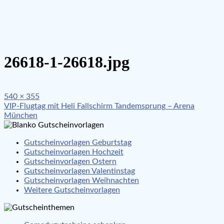
26618-1-26618.jpg
Full
540 × 355
Beitragsnavigation
size
VIP-Flugtag mit Heli Fallschirm Tandemsprung – Arena
München
Gutscheinvorlagen Geburtstag
Gutscheinvorlagen Hochzeit
Gutscheinvorlagen Ostern
Gutscheinvorlagen Valentinstag
Gutscheinvorlagen Weihnachten
Weitere Gutscheinvorlagen