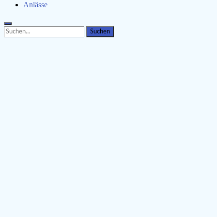
Anlässe
Search
Search
for: