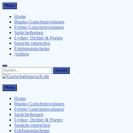
Skip
Menu
to
content
Home
Blanko Gutscheinvorlagen
Fertige Gutscheinvorlagen
Sprüchethemen
Lyriker, Dichter & Poeten
Sprüche einreichen
Erlebnisgutscheine
Anlässe
Search
Search
for:
Gutscheinspruch.de
Menu
Gutscheinsprüche & Gutscheinvorlagen finden
Home
Blanko Gutscheinvorlagen
Fertige Gutscheinvorlagen
Sprüchethemen
Lyriker, Dichter & Poeten
Sprüche einreichen
Erlebnisgutscheine