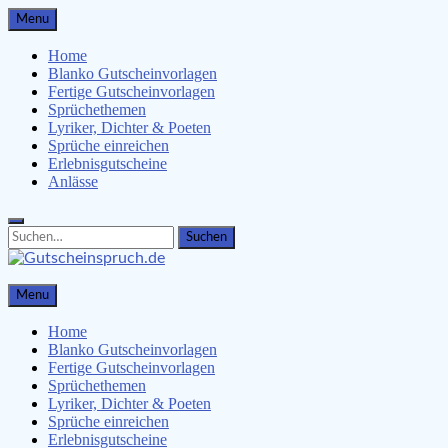
Skip
Menu
to
content
Home
Blanko Gutscheinvorlagen
Fertige Gutscheinvorlagen
Sprüchethemen
Lyriker, Dichter & Poeten
Sprüche einreichen
Erlebnisgutscheine
Anlässe
Search
Search
for:
Gutscheinspruch.de
Menu
Gutscheinsprüche & Gutscheinvorlagen finden
Home
Blanko Gutscheinvorlagen
Fertige Gutscheinvorlagen
Sprüchethemen
Lyriker, Dichter & Poeten
Sprüche einreichen
Erlebnisgutscheine