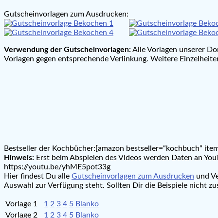
Gutscheinvorlagen zum Ausdrucken:
Verwendung der Gutscheinvorlagen:
Alle Vorlagen unserer Do
Vorlagen gegen entsprechende Verlinkung. Weitere Einzelheiten
Bestseller der Kochbücher:[amazon bestseller=“kochbuch“ item
Hinweis:
Erst beim Abspielen des Videos werden Daten an YouT
https://youtu.be/yhME5pot33g
Hier findest Du alle
Gutscheinvorlagen zum Ausdrucken
und Ve
Auswahl zur Verfügung steht. Sollten Dir die Beispiele nicht 
Vorlage 1
1
2
3
4
5
Blanko
Vorlage 2
1
2
3
4
5
Blanko