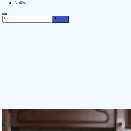
Anlässe
Search
Search
for: