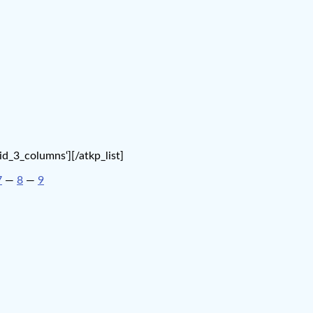
d_3_columns‘][/atkp_list]
7
—
8
—
9