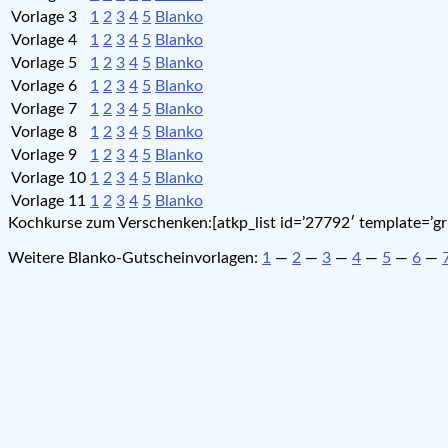
Vorlage 3
1
2
3
4
5
Blanko
Vorlage 4
1
2
3
4
5
Blanko
Vorlage 5
1
2
3
4
5
Blanko
Vorlage 6
1
2
3
4
5
Blanko
Vorlage 7
1
2
3
4
5
Blanko
Vorlage 8
1
2
3
4
5
Blanko
Vorlage 9
1
2
3
4
5
Blanko
Vorlage 10
1
2
3
4
5
Blanko
Vorlage 11
1
2
3
4
5
Blanko
Kochkurse zum Verschenken:[atkp_list id=’27792′ template=’gri
Weitere Blanko-Gutscheinvorlagen:
1
—
2
—
3
—
4
—
5
—
6
—