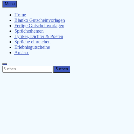
Gutscheinspruch.de
Menu
Gutscheinsprüche & Gutscheinvorlagen finden
Home
Blanko Gutscheinvorlagen
Fertige Gutscheinvorlagen
Sprüchethemen
Lyriker, Dichter & Poeten
Sprüche einreichen
Erlebnisgutscheine
Anlässe
Search
Search
for: