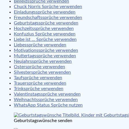
Beileidssprüche verwenden
Chuck Norris Sprüche verwenden
Einladungssprüche verwenden
Freundschaftssprüche verwenden
Geburtstagssprüche verwenden
Hochzeitssprüche verwenden
Konfuzius Sprüche verwenden
Liebe ist … Sprüche verwenden
Liebessprüche verwenden
Motivationssprüche verwenden
Muttertagssprüche verwenden
Neujahrssprüche verwenden
Ostersprüche verwenden
Silvestersprüche verwenden
Taufsprüche verwenden
Trauersprüche verwenden
Trinksprüche verwenden
Valentinstagssprüche verwenden
Weihnachtssprüche verwenden
WhatsApp Status Sprüche nutzen
Geburtstagswünsche senden