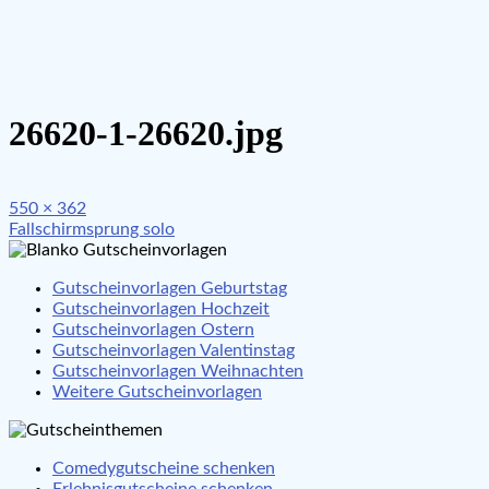
26620-1-26620.jpg
Full
550 × 362
Beitragsnavigation
size
Fallschirmsprung solo
Gutscheinvorlagen Geburtstag
Gutscheinvorlagen Hochzeit
Gutscheinvorlagen Ostern
Gutscheinvorlagen Valentinstag
Gutscheinvorlagen Weihnachten
Weitere Gutscheinvorlagen
Comedygutscheine schenken
Erlebnisgutscheine schenken