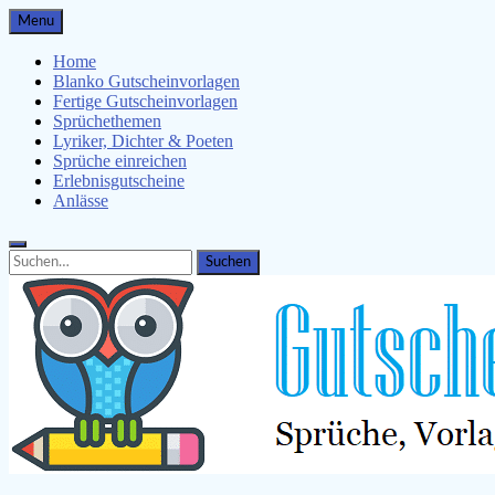
Skip
Menu
to
content
Home
Blanko Gutscheinvorlagen
Fertige Gutscheinvorlagen
Sprüchethemen
Lyriker, Dichter & Poeten
Sprüche einreichen
Erlebnisgutscheine
Anlässe
Search
Search
for: