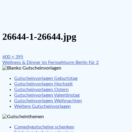
26644-1-26644.jpg
Full
600 × 395
Beitragsnavigation
size
Wellness & Dinner im Fernsehturm Berlin für 2
Gutscheinvorlagen Geburtstag
Gutscheinvorlagen Hochzeit
Gutscheinvorlagen Ostern
Gutscheinvorlagen Valentinstag
Gutscheinvorlagen Weihnachten
Weitere Gutscheinvorlagen
Comedygutscheine schenken