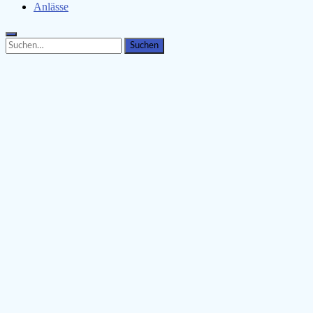
Anlässe
Search
Search
for: