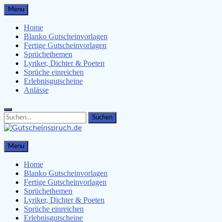
Skip
Menu
to
content
Home
Blanko Gutscheinvorlagen
Fertige Gutscheinvorlagen
Sprüchethemen
Lyriker, Dichter & Poeten
Sprüche einreichen
Erlebnisgutscheine
Anlässe
Search
Search
for:
Gutscheinspruch.de
Menu
Gutscheinsprüche & Gutscheinvorlagen finden
Home
Blanko Gutscheinvorlagen
Fertige Gutscheinvorlagen
Sprüchethemen
Lyriker, Dichter & Poeten
Sprüche einreichen
Erlebnisgutscheine