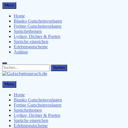
Skip
Menu
to
content
Home
Blanko Gutscheinvorlagen
Fertige Gutscheinvorlagen
Sprüchethemen
Lyriker, Dichter & Poeten
Sprüche einreichen
Erlebnisgutscheine
Anlässe
Search
Search
for:
Gutscheinspruch.de
Menu
Gutscheinsprüche & Gutscheinvorlagen finden
Home
Blanko Gutscheinvorlagen
Fertige Gutscheinvorlagen
Sprüchethemen
Lyriker, Dichter & Poeten
Sprüche einreichen
Erlebnisgutscheine