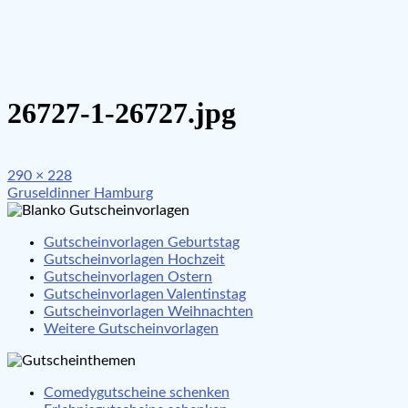
26727-1-26727.jpg
Full
290 × 228
Beitragsnavigation
size
Gruseldinner Hamburg
Gutscheinvorlagen Geburtstag
Gutscheinvorlagen Hochzeit
Gutscheinvorlagen Ostern
Gutscheinvorlagen Valentinstag
Gutscheinvorlagen Weihnachten
Weitere Gutscheinvorlagen
Comedygutscheine schenken