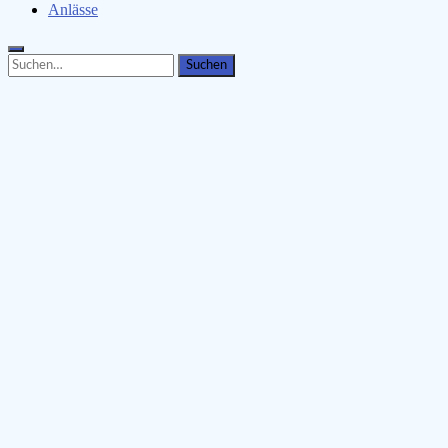
Anlässe
Search
Search
for: