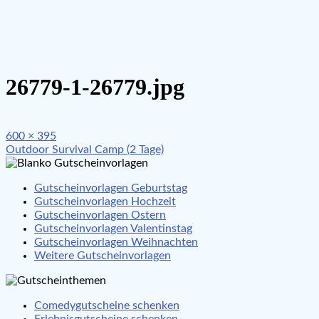
26779-1-26779.jpg
Full
600 × 395
Beitragsnavigation
size
Outdoor Survival Camp (2 Tage)
Gutscheinvorlagen Geburtstag
Gutscheinvorlagen Hochzeit
Gutscheinvorlagen Ostern
Gutscheinvorlagen Valentinstag
Gutscheinvorlagen Weihnachten
Weitere Gutscheinvorlagen
Comedygutscheine schenken
Erlebnisgutscheine schenken