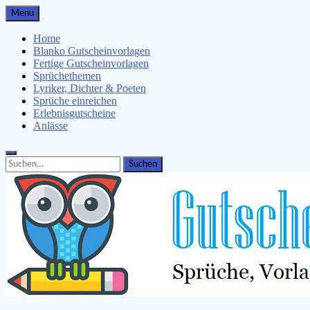
Skip
Menu
to
content
Home
Blanko Gutscheinvorlagen
Fertige Gutscheinvorlagen
Sprüchethemen
Lyriker, Dichter & Poeten
Sprüche einreichen
Erlebnisgutscheine
Anlässe
Search
Search
for: