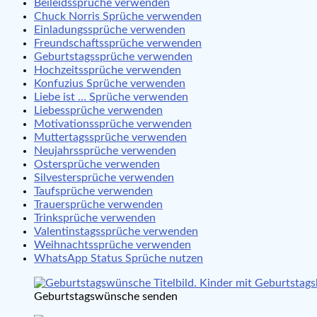
Beileidssprüche verwenden
Chuck Norris Sprüche verwenden
Einladungssprüche verwenden
Freundschaftssprüche verwenden
Geburtstagssprüche verwenden
Hochzeitssprüche verwenden
Konfuzius Sprüche verwenden
Liebe ist … Sprüche verwenden
Liebessprüche verwenden
Motivationssprüche verwenden
Muttertagssprüche verwenden
Neujahrssprüche verwenden
Ostersprüche verwenden
Silvestersprüche verwenden
Taufsprüche verwenden
Trauersprüche verwenden
Trinksprüche verwenden
Valentinstagssprüche verwenden
Weihnachtssprüche verwenden
WhatsApp Status Sprüche nutzen
Geburtstagswünsche senden