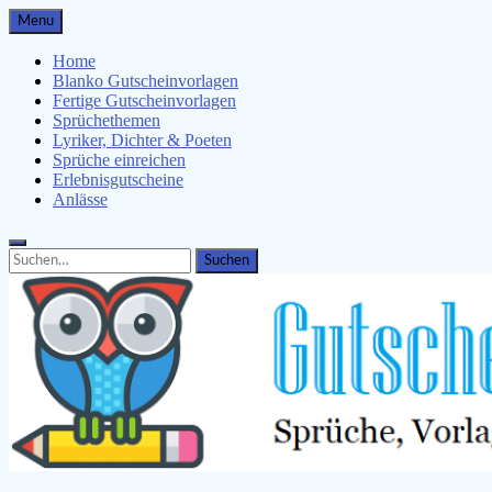
Skip
Menu
to
content
Home
Blanko Gutscheinvorlagen
Fertige Gutscheinvorlagen
Sprüchethemen
Lyriker, Dichter & Poeten
Sprüche einreichen
Erlebnisgutscheine
Anlässe
Search
Search
for: