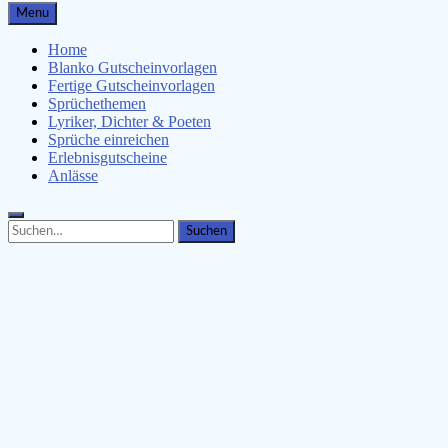
Gutscheinspruch.de
Menu
Gutscheinsprüche & Gutscheinvorlagen finden
Home
Blanko Gutscheinvorlagen
Fertige Gutscheinvorlagen
Sprüchethemen
Lyriker, Dichter & Poeten
Sprüche einreichen
Erlebnisgutscheine
Anlässe
Search
Search
for: