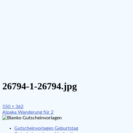
26794-1-26794.jpg
Full
550 × 362
Beitragsnavigation
size
Alpaka Wanderung für 2
Gutscheinvorlagen Geburtstag