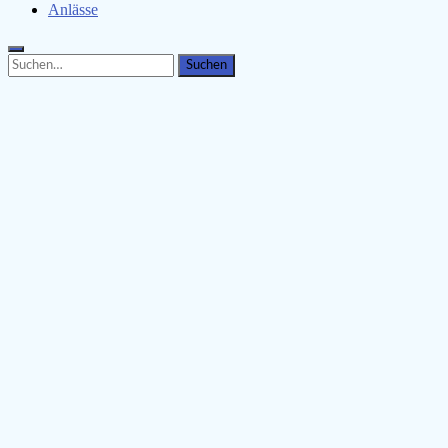
Anlässe
Search
Search
for: