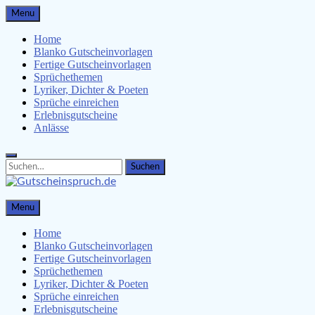
Skip
Menu
to
content
Home
Blanko Gutscheinvorlagen
Fertige Gutscheinvorlagen
Sprüchethemen
Lyriker, Dichter & Poeten
Sprüche einreichen
Erlebnisgutscheine
Anlässe
Search
Search
for:
Gutscheinspruch.de
Menu
Gutscheinsprüche & Gutscheinvorlagen finden
Home
Blanko Gutscheinvorlagen
Fertige Gutscheinvorlagen
Sprüchethemen
Lyriker, Dichter & Poeten
Sprüche einreichen
Erlebnisgutscheine