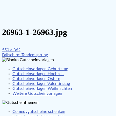
26963-1-26963.jpg
Full
550 × 362
Beitragsnavigation
size
Fallschirm Tandemsprung
Gutscheinvorlagen Geburtstag
Gutscheinvorlagen Hochzeit
Gutscheinvorlagen Ostern
Gutscheinvorlagen Valentinstag
Gutscheinvorlagen Weihnachten
Weitere Gutscheinvorlagen
Comedygutscheine schenken