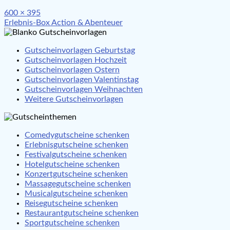
Full
600 × 395
Beitragsnavigation
size
Erlebnis-Box Action & Abenteuer
Gutscheinvorlagen Geburtstag
Gutscheinvorlagen Hochzeit
Gutscheinvorlagen Ostern
Gutscheinvorlagen Valentinstag
Gutscheinvorlagen Weihnachten
Weitere Gutscheinvorlagen
Comedygutscheine schenken
Erlebnisgutscheine schenken
Festivalgutscheine schenken
Hotelgutscheine schenken
Konzertgutscheine schenken
Massagegutscheine schenken
Musicalgutscheine schenken
Reisegutscheine schenken
Restaurantgutscheine schenken
Sportgutscheine schenken