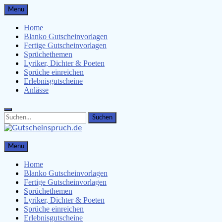
Skip
Menu
to
content
Home
Blanko Gutscheinvorlagen
Fertige Gutscheinvorlagen
Sprüchethemen
Lyriker, Dichter & Poeten
Sprüche einreichen
Erlebnisgutscheine
Anlässe
Search
Search
for:
Gutscheinspruch.de
Menu
Gutscheinsprüche & Gutscheinvorlagen finden
Home
Blanko Gutscheinvorlagen
Fertige Gutscheinvorlagen
Sprüchethemen
Lyriker, Dichter & Poeten
Sprüche einreichen
Erlebnisgutscheine