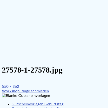
27578-1-27578.jpg
Full
550 × 362
Beitragsnavigation
size
Workshop Ringe schmieden
Gutscheinvorlagen Geburtstag