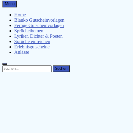
Gutscheinspruch.de
Menu
Gutscheinsprüche & Gutscheinvorlagen finden
Home
Blanko Gutscheinvorlagen
Fertige Gutscheinvorlagen
Sprüchethemen
Lyriker, Dichter & Poeten
Sprüche einreichen
Erlebnisgutscheine
Anlässe
Search
Search
for: