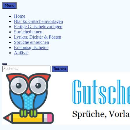
Skip
Menu
to
content
Home
Blanko Gutscheinvorlagen
Fertige Gutscheinvorlagen
Sprüchethemen
Lyriker, Dichter & Poeten
Sprüche einreichen
Erlebnisgutscheine
Anlässe
Search
Search
for: