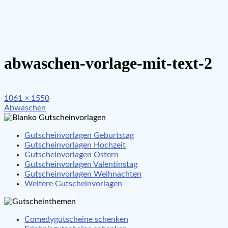
abwaschen-vorlage-mit-text-2
Full
1061 × 1550
Beitragsnavigation
size
Abwaschen
Gutscheinvorlagen Geburtstag
Gutscheinvorlagen Hochzeit
Gutscheinvorlagen Ostern
Gutscheinvorlagen Valentinstag
Gutscheinvorlagen Weihnachten
Weitere Gutscheinvorlagen
Comedygutscheine schenken