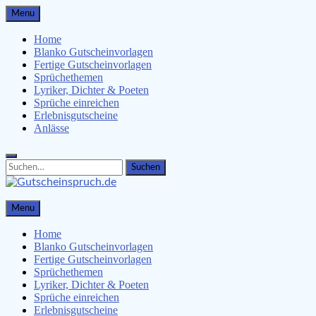
Skip
Menu
to
content
Home
Blanko Gutscheinvorlagen
Fertige Gutscheinvorlagen
Sprüchethemen
Lyriker, Dichter & Poeten
Sprüche einreichen
Erlebnisgutscheine
Anlässe
Search
Search
for:
Gutscheinspruch.de
Menu
Gutscheinsprüche & Gutscheinvorlagen finden
Home
Blanko Gutscheinvorlagen
Fertige Gutscheinvorlagen
Sprüchethemen
Lyriker, Dichter & Poeten
Sprüche einreichen
Erlebnisgutscheine