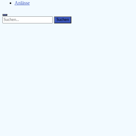
Anlässe
Search
Search
for: