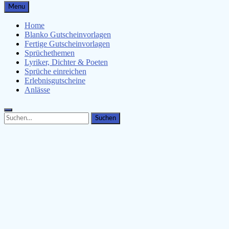
Gutscheinspruch.de
Menu
Gutscheinsprüche & Gutscheinvorlagen finden
Home
Blanko Gutscheinvorlagen
Fertige Gutscheinvorlagen
Sprüchethemen
Lyriker, Dichter & Poeten
Sprüche einreichen
Erlebnisgutscheine
Anlässe
Search
Search
for: