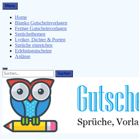
Skip
Menu
to
content
Home
Blanko Gutscheinvorlagen
Fertige Gutscheinvorlagen
Sprüchethemen
Lyriker, Dichter & Poeten
Sprüche einreichen
Erlebnisgutscheine
Anlässe
Search
Search
for: