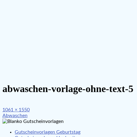
abwaschen-vorlage-ohne-text-5
Full
1061 × 1550
Beitragsnavigation
size
Abwaschen
Gutscheinvorlagen Geburtstag