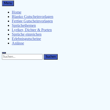
Gutscheinspruch.de
Menu
Gutscheinsprüche & Gutscheinvorlagen finden
Home
Blanko Gutscheinvorlagen
Fertige Gutscheinvorlagen
Sprüchethemen
Lyriker, Dichter & Poeten
Sprüche einreichen
Erlebnisgutscheine
Anlässe
Search
Search
for: