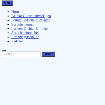
Gutscheinspruch.de
Menu
Gutscheinsprüche & Gutscheinvorlagen finden
Home
Blanko Gutscheinvorlagen
Fertige Gutscheinvorlagen
Sprüchethemen
Lyriker, Dichter & Poeten
Sprüche einreichen
Erlebnisgutscheine
Anlässe
Search
Search
for: