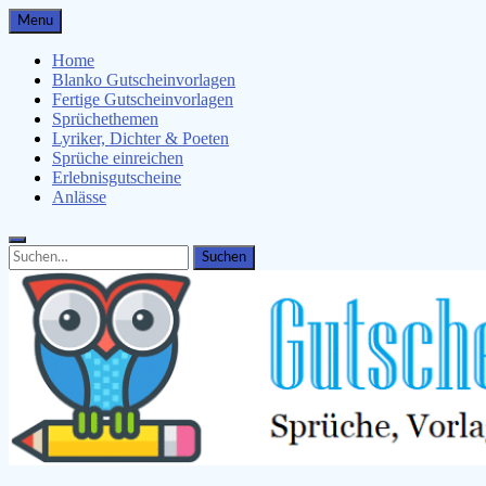
Skip
Menu
to
content
Home
Blanko Gutscheinvorlagen
Fertige Gutscheinvorlagen
Sprüchethemen
Lyriker, Dichter & Poeten
Sprüche einreichen
Erlebnisgutscheine
Anlässe
Search
Search
for: