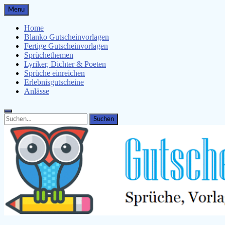
Skip
Menu
to
content
Home
Blanko Gutscheinvorlagen
Fertige Gutscheinvorlagen
Sprüchethemen
Lyriker, Dichter & Poeten
Sprüche einreichen
Erlebnisgutscheine
Anlässe
Search
Search
for: