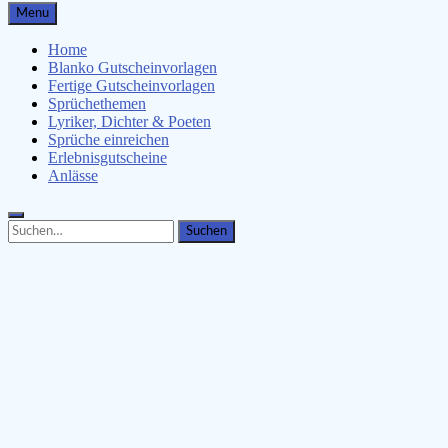
Gutscheinspruch.de
Menu
Gutscheinsprüche & Gutscheinvorlagen finden
Home
Blanko Gutscheinvorlagen
Fertige Gutscheinvorlagen
Sprüchethemen
Lyriker, Dichter & Poeten
Sprüche einreichen
Erlebnisgutscheine
Anlässe
Search
Search
for: