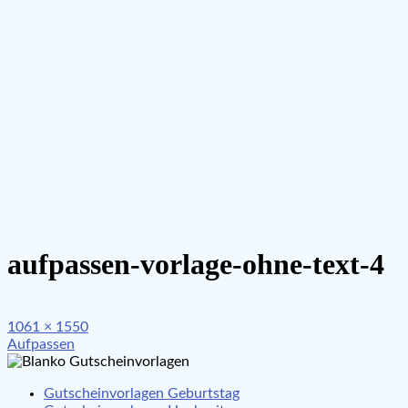
aufpassen-vorlage-ohne-text-4
Full
1061 × 1550
Beitragsnavigation
size
Aufpassen
Gutscheinvorlagen Geburtstag