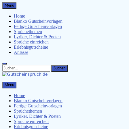
Skip
Menu
to
content
Home
Blanko Gutscheinvorlagen
Fertige Gutscheinvorlagen
Sprüchethemen
Lyriker, Dichter & Poeten
Sprüche einreichen
Erlebnisgutscheine
Anlässe
Search
Search
for:
Gutscheinspruch.de
Menu
Gutscheinsprüche & Gutscheinvorlagen finden
Home
Blanko Gutscheinvorlagen
Fertige Gutscheinvorlagen
Sprüchethemen
Lyriker, Dichter & Poeten
Sprüche einreichen
Erlebnisgutscheine