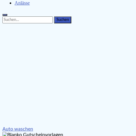
Anlässe
Search
Search
for:
Beitragsnavigation
Auto waschen