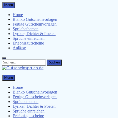
Skip
Menu
to
content
Home
Blanko Gutscheinvorlagen
Fertige Gutscheinvorlagen
Sprüchethemen
Lyriker, Dichter & Poeten
Sprüche einreichen
Erlebnisgutscheine
Anlässe
Search
Search
for:
Gutscheinspruch.de
Menu
Gutscheinsprüche & Gutscheinvorlagen finden
Home
Blanko Gutscheinvorlagen
Fertige Gutscheinvorlagen
Sprüchethemen
Lyriker, Dichter & Poeten
Sprüche einreichen
Erlebnisgutscheine