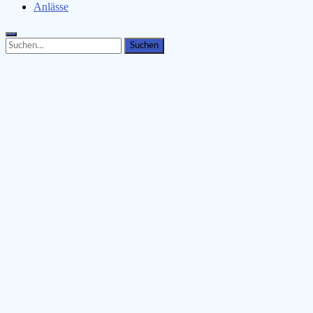
Anlässe
Search
Search
for: