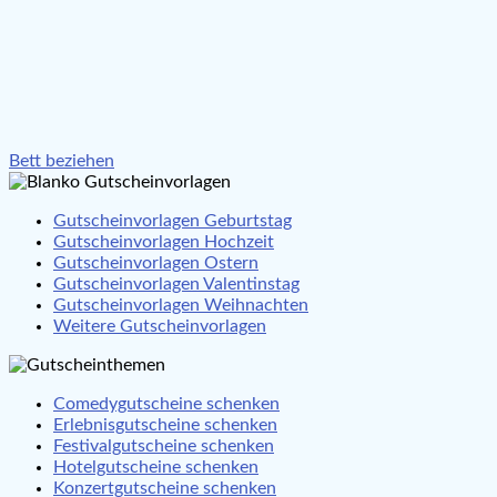
Beitragsnavigation
Bett beziehen
Gutscheinvorlagen Geburtstag
Gutscheinvorlagen Hochzeit
Gutscheinvorlagen Ostern
Gutscheinvorlagen Valentinstag
Gutscheinvorlagen Weihnachten
Weitere Gutscheinvorlagen
Comedygutscheine schenken
Erlebnisgutscheine schenken
Festivalgutscheine schenken
Hotelgutscheine schenken
Konzertgutscheine schenken