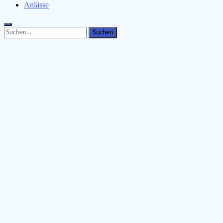
Anlässe
Search
Search
for: