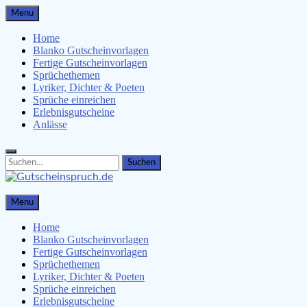
Skip
Menu
to
content
Home
Blanko Gutscheinvorlagen
Fertige Gutscheinvorlagen
Sprüchethemen
Lyriker, Dichter & Poeten
Sprüche einreichen
Erlebnisgutscheine
Anlässe
Search
Search
for:
Gutscheinspruch.de
Menu
Gutscheinsprüche & Gutscheinvorlagen finden
Home
Blanko Gutscheinvorlagen
Fertige Gutscheinvorlagen
Sprüchethemen
Lyriker, Dichter & Poeten
Sprüche einreichen
Erlebnisgutscheine