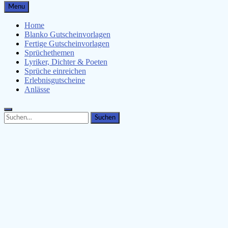
Gutscheinspruch.de
Menu
Gutscheinsprüche & Gutscheinvorlagen finden
Home
Blanko Gutscheinvorlagen
Fertige Gutscheinvorlagen
Sprüchethemen
Lyriker, Dichter & Poeten
Sprüche einreichen
Erlebnisgutscheine
Anlässe
Search
Search
for: