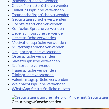
Beileidssprüche verwenden
Chuck Norris Sprüche verwenden
Einladungssprüche verwenden
Freundschaftssprüche verwenden
Geburtstagssprüche verwenden
Hochzeitssprüche verwenden
Konfuzius Sprüche verwenden
Liebe ist … Sprüche verwenden
Liebessprüche verwenden
Motivationssprüche verwenden
Muttertagssprüche verwenden
Neujahrssprüche verwenden
Ostersprüche verwenden
Silvestersprüche verwenden
Taufsprüche verwenden
Trauersprüche verwenden
Trinksprüche verwenden
Valentinstagssprüche verwenden
Weihnachtssprüche verwenden
WhatsApp Status Sprüche nutzen
Geburtstagswünsche senden