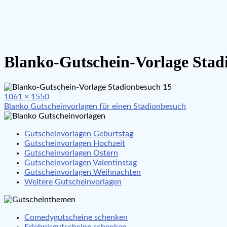
Blanko-Gutschein-Vorlage Stad
Full
1061 × 1550
Beitragsnavigation
size
Blanko Gutscheinvorlagen für einen Stadionbesuch
Gutscheinvorlagen Geburtstag
Gutscheinvorlagen Hochzeit
Gutscheinvorlagen Ostern
Gutscheinvorlagen Valentinstag
Gutscheinvorlagen Weihnachten
Weitere Gutscheinvorlagen
Comedygutscheine schenken
Erlebnisgutscheine schenken