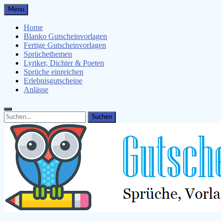
Skip
Menu
to
content
Home
Blanko Gutscheinvorlagen
Fertige Gutscheinvorlagen
Sprüchethemen
Lyriker, Dichter & Poeten
Sprüche einreichen
Erlebnisgutscheine
Anlässe
Search
Search
for: