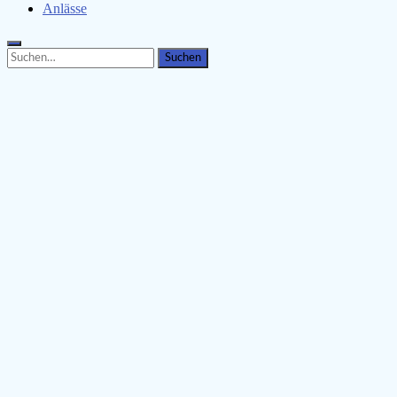
Anlässe
Search
Search
for: