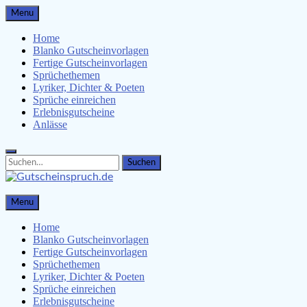
Skip
Menu
to
content
Home
Blanko Gutscheinvorlagen
Fertige Gutscheinvorlagen
Sprüchethemen
Lyriker, Dichter & Poeten
Sprüche einreichen
Erlebnisgutscheine
Anlässe
Search
Search
for:
Gutscheinspruch.de
Menu
Gutscheinsprüche & Gutscheinvorlagen finden
Home
Blanko Gutscheinvorlagen
Fertige Gutscheinvorlagen
Sprüchethemen
Lyriker, Dichter & Poeten
Sprüche einreichen
Erlebnisgutscheine