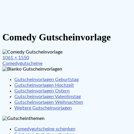
Comedy Gutscheinvorlage
Full
1061 × 1550
Beitragsnavigation
size
Comedygutscheine
Gutscheinvorlagen Geburtstag
Gutscheinvorlagen Hochzeit
Gutscheinvorlagen Ostern
Gutscheinvorlagen Valentinstag
Gutscheinvorlagen Weihnachten
Weitere Gutscheinvorlagen
Comedygutscheine schenken