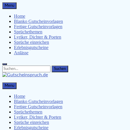
Skip
Menu
to
content
Home
Blanko Gutscheinvorlagen
Fertige Gutscheinvorlagen
Sprüchethemen
Lyriker, Dichter & Poeten
Sprüche einreichen
Erlebnisgutscheine
Anlässe
Search
Search
for:
Gutscheinspruch.de
Menu
Gutscheinsprüche & Gutscheinvorlagen finden
Home
Blanko Gutscheinvorlagen
Fertige Gutscheinvorlagen
Sprüchethemen
Lyriker, Dichter & Poeten
Sprüche einreichen
Erlebnisgutscheine