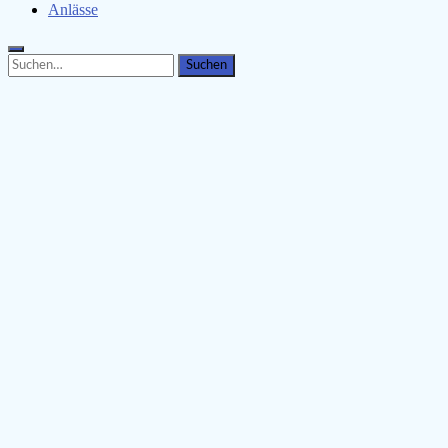
Anlässe
Search
Search
for: