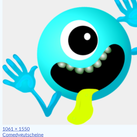
Full
1061 × 1550
Beitragsnavigation
size
Comedygutscheine