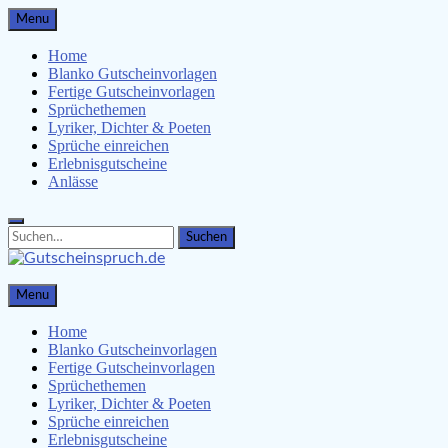
Skip
Menu
to
content
Home
Blanko Gutscheinvorlagen
Fertige Gutscheinvorlagen
Sprüchethemen
Lyriker, Dichter & Poeten
Sprüche einreichen
Erlebnisgutscheine
Anlässe
Search
Search
for:
Gutscheinspruch.de
Menu
Gutscheinsprüche & Gutscheinvorlagen finden
Home
Blanko Gutscheinvorlagen
Fertige Gutscheinvorlagen
Sprüchethemen
Lyriker, Dichter & Poeten
Sprüche einreichen
Erlebnisgutscheine