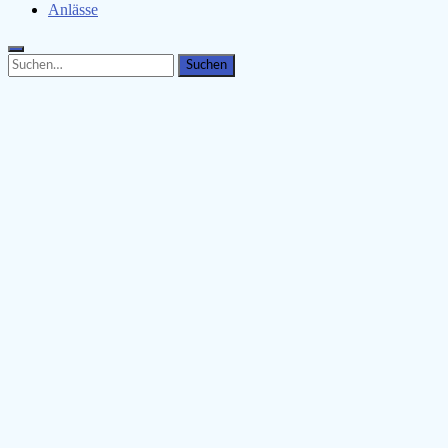
Anlässe
Search
Search
for: