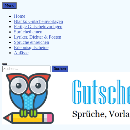
Skip
Menu
to
content
Home
Blanko Gutscheinvorlagen
Fertige Gutscheinvorlagen
Sprüchethemen
Lyriker, Dichter & Poeten
Sprüche einreichen
Erlebnisgutscheine
Anlässe
Search
Search
for: