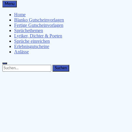
Gutscheinspruch.de
Menu
Gutscheinsprüche & Gutscheinvorlagen finden
Home
Blanko Gutscheinvorlagen
Fertige Gutscheinvorlagen
Sprüchethemen
Lyriker, Dichter & Poeten
Sprüche einreichen
Erlebnisgutscheine
Anlässe
Search
Search
for: