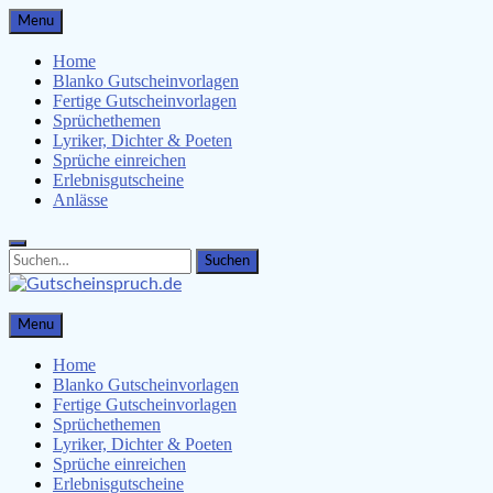
Skip
Menu
to
content
Home
Blanko Gutscheinvorlagen
Fertige Gutscheinvorlagen
Sprüchethemen
Lyriker, Dichter & Poeten
Sprüche einreichen
Erlebnisgutscheine
Anlässe
Search
Search
for:
Gutscheinspruch.de
Menu
Gutscheinsprüche & Gutscheinvorlagen finden
Home
Blanko Gutscheinvorlagen
Fertige Gutscheinvorlagen
Sprüchethemen
Lyriker, Dichter & Poeten
Sprüche einreichen
Erlebnisgutscheine