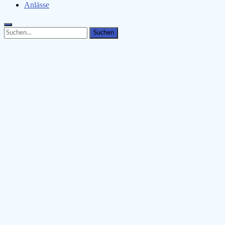
Anlässe
Search
Search
for: