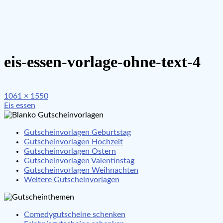
eis-essen-vorlage-ohne-text-4
Full
1061 × 1550
Beitragsnavigation
size
Eis essen
Gutscheinvorlagen Geburtstag
Gutscheinvorlagen Hochzeit
Gutscheinvorlagen Ostern
Gutscheinvorlagen Valentinstag
Gutscheinvorlagen Weihnachten
Weitere Gutscheinvorlagen
Comedygutscheine schenken