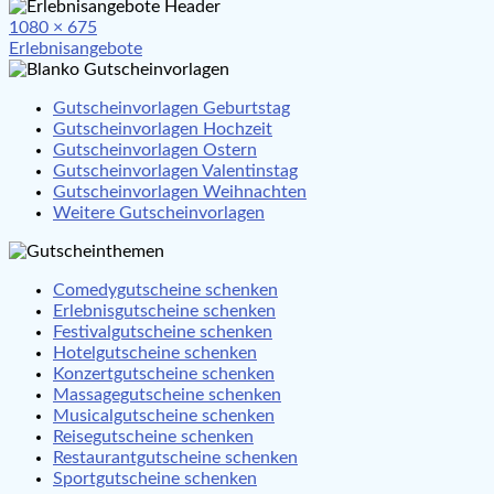
Full
1080 × 675
Beitragsnavigation
size
Erlebnisangebote
Gutscheinvorlagen Geburtstag
Gutscheinvorlagen Hochzeit
Gutscheinvorlagen Ostern
Gutscheinvorlagen Valentinstag
Gutscheinvorlagen Weihnachten
Weitere Gutscheinvorlagen
Comedygutscheine schenken
Erlebnisgutscheine schenken
Festivalgutscheine schenken
Hotelgutscheine schenken
Konzertgutscheine schenken
Massagegutscheine schenken
Musicalgutscheine schenken
Reisegutscheine schenken
Restaurantgutscheine schenken
Sportgutscheine schenken