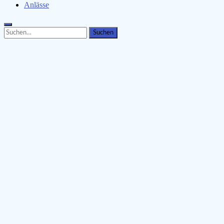
Anlässe
Search
Search
for: