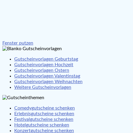
Beitragsnavigation
Fenster putzen
Gutscheinvorlagen Geburtstag
Gutscheinvorlagen Hochzeit
Gutscheinvorlagen Ostern
Gutscheinvorlagen Valentinstag
Gutscheinvorlagen Weihnachten
Weitere Gutscheinvorlagen
Comedygutscheine schenken
Erlebnisgutscheine schenken
Festivalgutscheine schenken
Hotelgutscheine schenken
Konzertgutscheine schenken