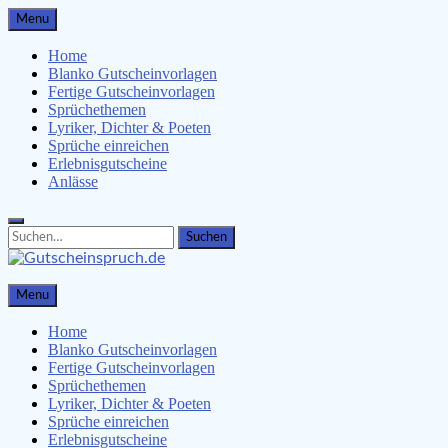
Skip
Menu
to
content
Home
Blanko Gutscheinvorlagen
Fertige Gutscheinvorlagen
Sprüchethemen
Lyriker, Dichter & Poeten
Sprüche einreichen
Erlebnisgutscheine
Anlässe
Search
Search
for:
Gutscheinspruch.de
Menu
Gutscheinsprüche & Gutscheinvorlagen finden
Home
Blanko Gutscheinvorlagen
Fertige Gutscheinvorlagen
Sprüchethemen
Lyriker, Dichter & Poeten
Sprüche einreichen
Erlebnisgutscheine