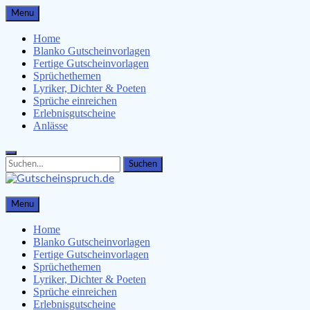
Skip
Menu
to
content
Home
Blanko Gutscheinvorlagen
Fertige Gutscheinvorlagen
Sprüchethemen
Lyriker, Dichter & Poeten
Sprüche einreichen
Erlebnisgutscheine
Anlässe
Search
Search
for:
Gutscheinspruch.de
Menu
Gutscheinsprüche & Gutscheinvorlagen finden
Home
Blanko Gutscheinvorlagen
Fertige Gutscheinvorlagen
Sprüchethemen
Lyriker, Dichter & Poeten
Sprüche einreichen
Erlebnisgutscheine