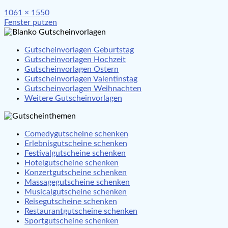
Full
1061 × 1550
Beitragsnavigation
size
Fenster putzen
Gutscheinvorlagen Geburtstag
Gutscheinvorlagen Hochzeit
Gutscheinvorlagen Ostern
Gutscheinvorlagen Valentinstag
Gutscheinvorlagen Weihnachten
Weitere Gutscheinvorlagen
Comedygutscheine schenken
Erlebnisgutscheine schenken
Festivalgutscheine schenken
Hotelgutscheine schenken
Konzertgutscheine schenken
Massagegutscheine schenken
Musicalgutscheine schenken
Reisegutscheine schenken
Restaurantgutscheine schenken
Sportgutscheine schenken