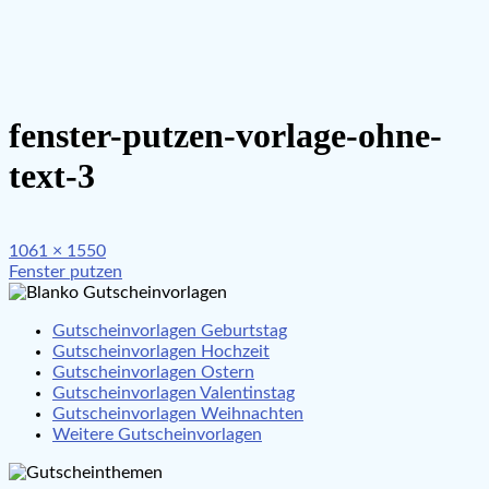
fenster-putzen-vorlage-ohne-
text-3
Full
1061 × 1550
Beitragsnavigation
size
Fenster putzen
Gutscheinvorlagen Geburtstag
Gutscheinvorlagen Hochzeit
Gutscheinvorlagen Ostern
Gutscheinvorlagen Valentinstag
Gutscheinvorlagen Weihnachten
Weitere Gutscheinvorlagen