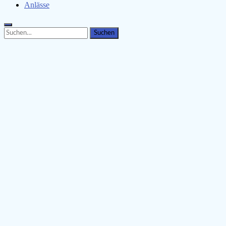
Anlässe
Search
Search
for: