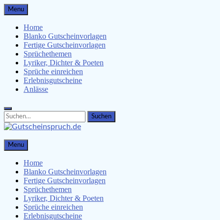
Skip
Menu
to
content
Home
Blanko Gutscheinvorlagen
Fertige Gutscheinvorlagen
Sprüchethemen
Lyriker, Dichter & Poeten
Sprüche einreichen
Erlebnisgutscheine
Anlässe
Search
Search
for:
Gutscheinspruch.de
Menu
Gutscheinsprüche & Gutscheinvorlagen finden
Home
Blanko Gutscheinvorlagen
Fertige Gutscheinvorlagen
Sprüchethemen
Lyriker, Dichter & Poeten
Sprüche einreichen
Erlebnisgutscheine