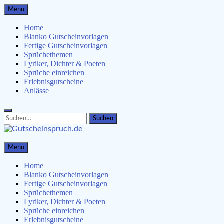
Skip
Menu
to
content
Home
Blanko Gutscheinvorlagen
Fertige Gutscheinvorlagen
Sprüchethemen
Lyriker, Dichter & Poeten
Sprüche einreichen
Erlebnisgutscheine
Anlässe
Search
Search
for:
Gutscheinspruch.de
Menu
Gutscheinsprüche & Gutscheinvorlagen finden
Home
Blanko Gutscheinvorlagen
Fertige Gutscheinvorlagen
Sprüchethemen
Lyriker, Dichter & Poeten
Sprüche einreichen
Erlebnisgutscheine