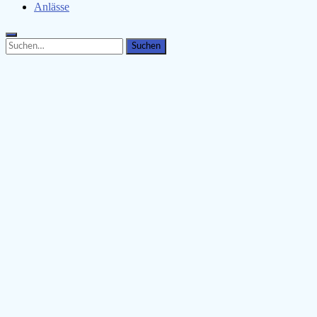
Anlässe
Search
Search
for: