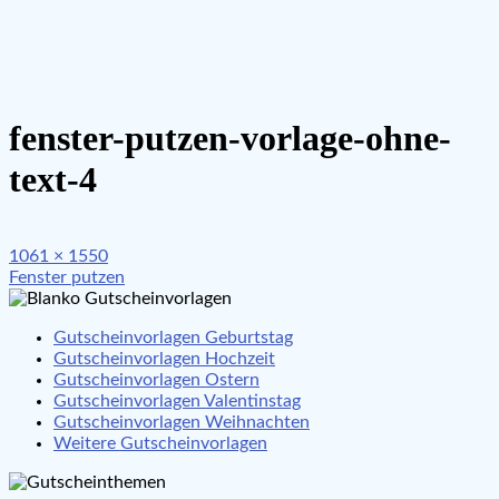
fenster-putzen-vorlage-ohne-
text-4
Full
1061 × 1550
Beitragsnavigation
size
Fenster putzen
Gutscheinvorlagen Geburtstag
Gutscheinvorlagen Hochzeit
Gutscheinvorlagen Ostern
Gutscheinvorlagen Valentinstag
Gutscheinvorlagen Weihnachten
Weitere Gutscheinvorlagen