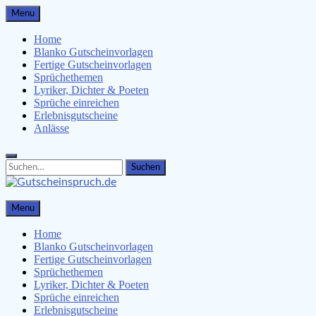
Skip
Menu
to
content
Home
Blanko Gutscheinvorlagen
Fertige Gutscheinvorlagen
Sprüchethemen
Lyriker, Dichter & Poeten
Sprüche einreichen
Erlebnisgutscheine
Anlässe
Search
Search
for:
Gutscheinspruch.de
Menu
Gutscheinsprüche & Gutscheinvorlagen finden
Home
Blanko Gutscheinvorlagen
Fertige Gutscheinvorlagen
Sprüchethemen
Lyriker, Dichter & Poeten
Sprüche einreichen
Erlebnisgutscheine