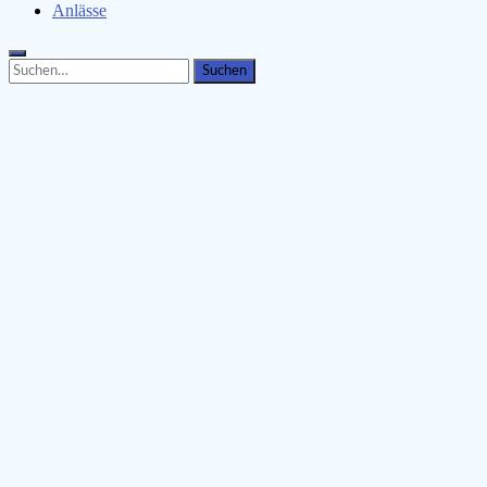
Anlässe
Search
Search
for: