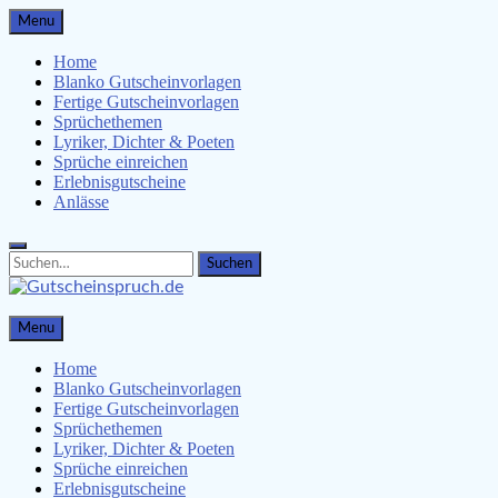
Skip
Menu
to
content
Home
Blanko Gutscheinvorlagen
Fertige Gutscheinvorlagen
Sprüchethemen
Lyriker, Dichter & Poeten
Sprüche einreichen
Erlebnisgutscheine
Anlässe
Search
Search
for:
Gutscheinspruch.de
Menu
Gutscheinsprüche & Gutscheinvorlagen finden
Home
Blanko Gutscheinvorlagen
Fertige Gutscheinvorlagen
Sprüchethemen
Lyriker, Dichter & Poeten
Sprüche einreichen
Erlebnisgutscheine