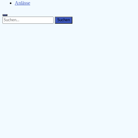
Anlässe
Search
Search
for: