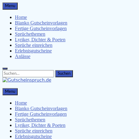
Skip
Menu
to
content
Home
Blanko Gutscheinvorlagen
Fertige Gutscheinvorlagen
Sprüchethemen
Lyriker, Dichter & Poeten
Sprüche einreichen
Erlebnisgutscheine
Anlässe
Search
Search
for:
Gutscheinspruch.de
Menu
Gutscheinsprüche & Gutscheinvorlagen finden
Home
Blanko Gutscheinvorlagen
Fertige Gutscheinvorlagen
Sprüchethemen
Lyriker, Dichter & Poeten
Sprüche einreichen
Erlebnisgutscheine