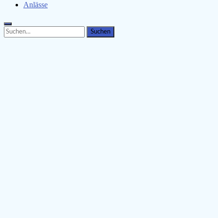
Anlässe
Search
Search
for: