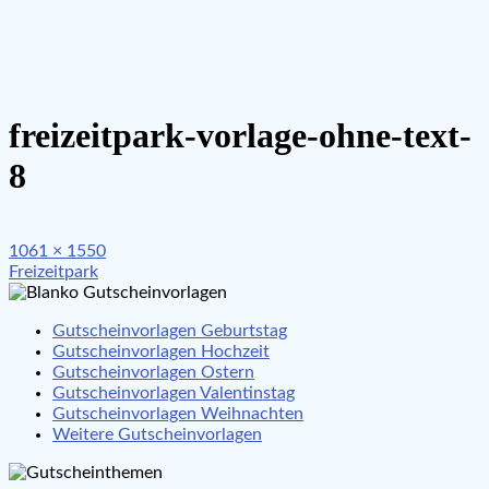
freizeitpark-vorlage-ohne-text-
8
Full
1061 × 1550
Beitragsnavigation
size
Freizeitpark
Gutscheinvorlagen Geburtstag
Gutscheinvorlagen Hochzeit
Gutscheinvorlagen Ostern
Gutscheinvorlagen Valentinstag
Gutscheinvorlagen Weihnachten
Weitere Gutscheinvorlagen