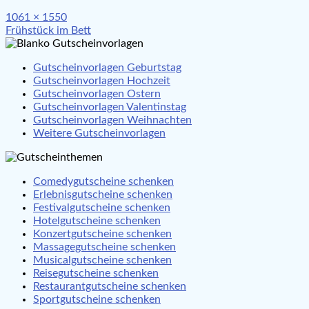
Full
1061 × 1550
Beitragsnavigation
size
Frühstück im Bett
Gutscheinvorlagen Geburtstag
Gutscheinvorlagen Hochzeit
Gutscheinvorlagen Ostern
Gutscheinvorlagen Valentinstag
Gutscheinvorlagen Weihnachten
Weitere Gutscheinvorlagen
Comedygutscheine schenken
Erlebnisgutscheine schenken
Festivalgutscheine schenken
Hotelgutscheine schenken
Konzertgutscheine schenken
Massagegutscheine schenken
Musicalgutscheine schenken
Reisegutscheine schenken
Restaurantgutscheine schenken
Sportgutscheine schenken