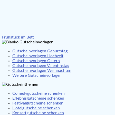
Beitragsnavigation
Frühstück im Bett
Gutscheinvorlagen Geburtstag
Gutscheinvorlagen Hochzeit
Gutscheinvorlagen Ostern
Gutscheinvorlagen Valentinstag
Gutscheinvorlagen Weihnachten
Weitere Gutscheinvorlagen
Comedygutscheine schenken
Erlebnisgutscheine schenken
Festivalgutscheine schenken
Hotelgutscheine schenken
Konzertgutscheine schenken