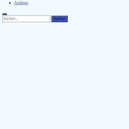
Anlässe
Search
Search
for: