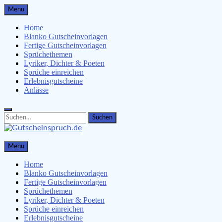
Skip
Menu
to
content
Home
Blanko Gutscheinvorlagen
Fertige Gutscheinvorlagen
Sprüchethemen
Lyriker, Dichter & Poeten
Sprüche einreichen
Erlebnisgutscheine
Anlässe
Search
Search
for:
Gutscheinspruch.de
Menu
Gutscheinsprüche & Gutscheinvorlagen finden
Home
Blanko Gutscheinvorlagen
Fertige Gutscheinvorlagen
Sprüchethemen
Lyriker, Dichter & Poeten
Sprüche einreichen
Erlebnisgutscheine