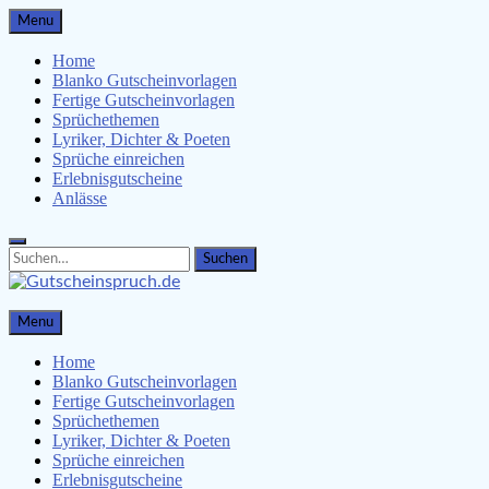
Skip
Menu
to
content
Home
Blanko Gutscheinvorlagen
Fertige Gutscheinvorlagen
Sprüchethemen
Lyriker, Dichter & Poeten
Sprüche einreichen
Erlebnisgutscheine
Anlässe
Search
Search
for:
Gutscheinspruch.de
Menu
Gutscheinsprüche & Gutscheinvorlagen finden
Home
Blanko Gutscheinvorlagen
Fertige Gutscheinvorlagen
Sprüchethemen
Lyriker, Dichter & Poeten
Sprüche einreichen
Erlebnisgutscheine