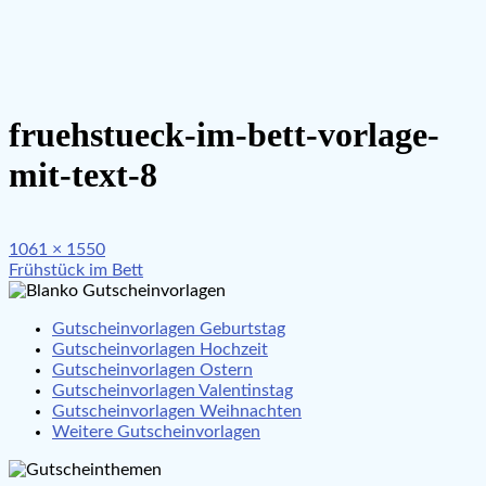
fruehstueck-im-bett-vorlage-
mit-text-8
Full
1061 × 1550
Beitragsnavigation
size
Frühstück im Bett
Gutscheinvorlagen Geburtstag
Gutscheinvorlagen Hochzeit
Gutscheinvorlagen Ostern
Gutscheinvorlagen Valentinstag
Gutscheinvorlagen Weihnachten
Weitere Gutscheinvorlagen