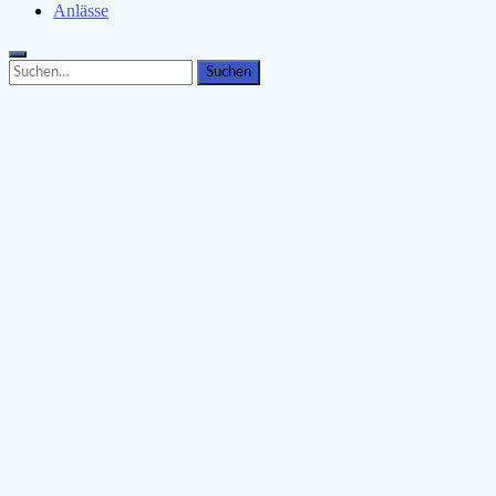
Anlässe
Search
Search
for: