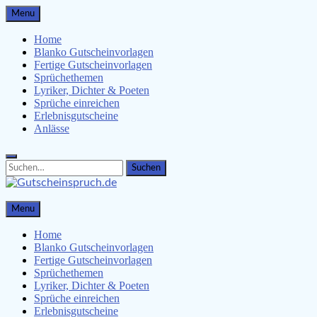
Skip
Menu
to
content
Home
Blanko Gutscheinvorlagen
Fertige Gutscheinvorlagen
Sprüchethemen
Lyriker, Dichter & Poeten
Sprüche einreichen
Erlebnisgutscheine
Anlässe
Search
Search
for:
Gutscheinspruch.de
Menu
Gutscheinsprüche & Gutscheinvorlagen finden
Home
Blanko Gutscheinvorlagen
Fertige Gutscheinvorlagen
Sprüchethemen
Lyriker, Dichter & Poeten
Sprüche einreichen
Erlebnisgutscheine