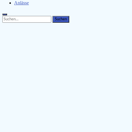
Anlässe
Search
Search
for: