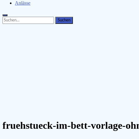
Anlässe
Search
Search
for:
fruehstueck-im-bett-vorlage-ohn