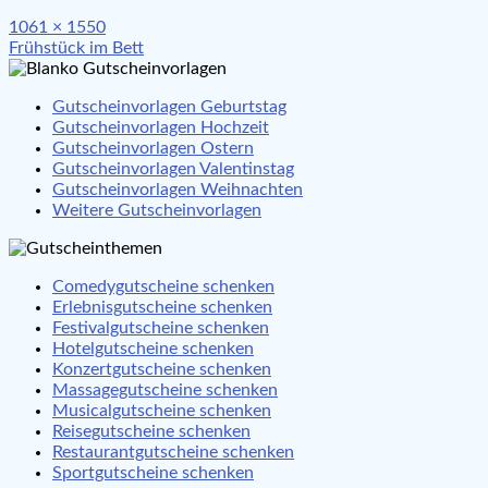
Full
1061 × 1550
Beitragsnavigation
size
Frühstück im Bett
Gutscheinvorlagen Geburtstag
Gutscheinvorlagen Hochzeit
Gutscheinvorlagen Ostern
Gutscheinvorlagen Valentinstag
Gutscheinvorlagen Weihnachten
Weitere Gutscheinvorlagen
Comedygutscheine schenken
Erlebnisgutscheine schenken
Festivalgutscheine schenken
Hotelgutscheine schenken
Konzertgutscheine schenken
Massagegutscheine schenken
Musicalgutscheine schenken
Reisegutscheine schenken
Restaurantgutscheine schenken
Sportgutscheine schenken