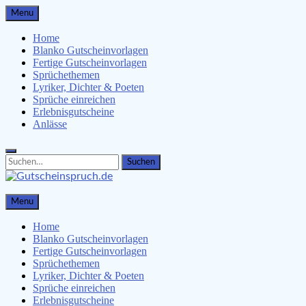
Skip
Menu
to
content
Home
Blanko Gutscheinvorlagen
Fertige Gutscheinvorlagen
Sprüchethemen
Lyriker, Dichter & Poeten
Sprüche einreichen
Erlebnisgutscheine
Anlässe
Search
Search
for:
Gutscheinspruch.de
Menu
Gutscheinsprüche & Gutscheinvorlagen finden
Home
Blanko Gutscheinvorlagen
Fertige Gutscheinvorlagen
Sprüchethemen
Lyriker, Dichter & Poeten
Sprüche einreichen
Erlebnisgutscheine