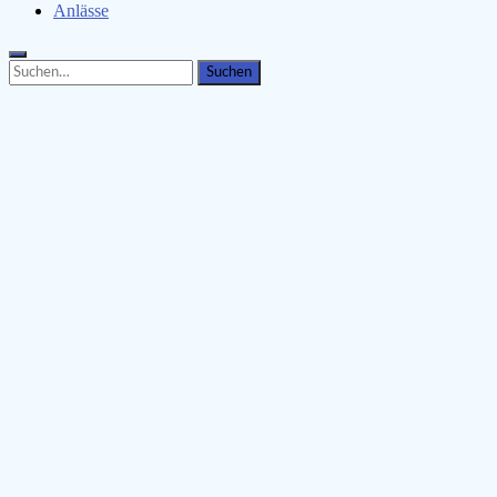
Anlässe
Search
Search
for: