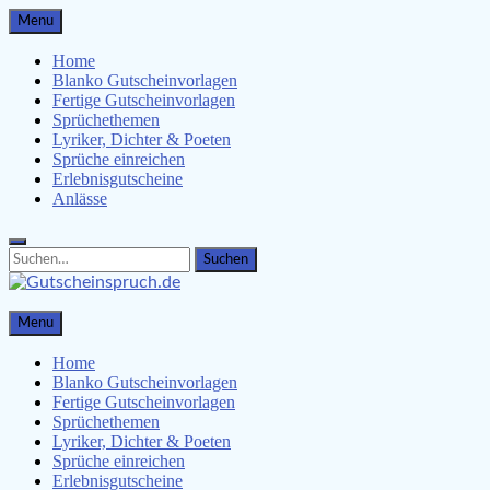
Skip
Menu
to
content
Home
Blanko Gutscheinvorlagen
Fertige Gutscheinvorlagen
Sprüchethemen
Lyriker, Dichter & Poeten
Sprüche einreichen
Erlebnisgutscheine
Anlässe
Search
Search
for:
Gutscheinspruch.de
Menu
Gutscheinsprüche & Gutscheinvorlagen finden
Home
Blanko Gutscheinvorlagen
Fertige Gutscheinvorlagen
Sprüchethemen
Lyriker, Dichter & Poeten
Sprüche einreichen
Erlebnisgutscheine