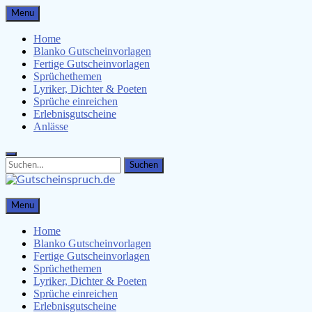
Skip
Menu
to
content
Home
Blanko Gutscheinvorlagen
Fertige Gutscheinvorlagen
Sprüchethemen
Lyriker, Dichter & Poeten
Sprüche einreichen
Erlebnisgutscheine
Anlässe
Search
Search
for:
Gutscheinspruch.de
Menu
Gutscheinsprüche & Gutscheinvorlagen finden
Home
Blanko Gutscheinvorlagen
Fertige Gutscheinvorlagen
Sprüchethemen
Lyriker, Dichter & Poeten
Sprüche einreichen
Erlebnisgutscheine