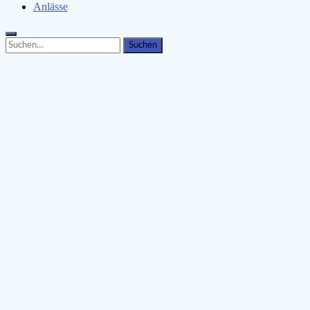
Anlässe
Search
Search
for: