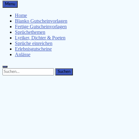
Gutscheinspruch.de
Menu
Gutscheinsprüche & Gutscheinvorlagen finden
Home
Blanko Gutscheinvorlagen
Fertige Gutscheinvorlagen
Sprüchethemen
Lyriker, Dichter & Poeten
Sprüche einreichen
Erlebnisgutscheine
Anlässe
Search
Search
for: