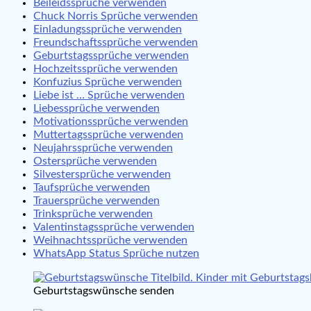
Beileidssprüche verwenden
Chuck Norris Sprüche verwenden
Einladungssprüche verwenden
Freundschaftssprüche verwenden
Geburtstagssprüche verwenden
Hochzeitssprüche verwenden
Konfuzius Sprüche verwenden
Liebe ist … Sprüche verwenden
Liebessprüche verwenden
Motivationssprüche verwenden
Muttertagssprüche verwenden
Neujahrssprüche verwenden
Ostersprüche verwenden
Silvestersprüche verwenden
Taufsprüche verwenden
Trauersprüche verwenden
Trinksprüche verwenden
Valentinstagssprüche verwenden
Weihnachtssprüche verwenden
WhatsApp Status Sprüche nutzen
Geburtstagswünsche senden