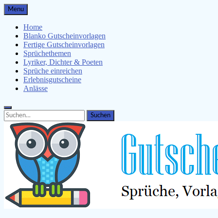
Skip
Menu
to
content
Home
Blanko Gutscheinvorlagen
Fertige Gutscheinvorlagen
Sprüchethemen
Lyriker, Dichter & Poeten
Sprüche einreichen
Erlebnisgutscheine
Anlässe
Search
Search
for: