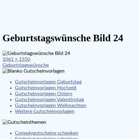
Geburtstagswünsche Bild 24
Full
1061 × 1550
Beitragsnavigation
size
Geburtstagswünsche
Gutscheinvorlagen Geburtstag
Gutscheinvorlagen Hochzeit
Gutscheinvorlagen Ostern
Gutscheinvorlagen Valentinstag
Gutscheinvorlagen Weihnachten
Weitere Gutscheinvorlagen
Comedygutscheine schenken
Erlebnisgutscheine schenken