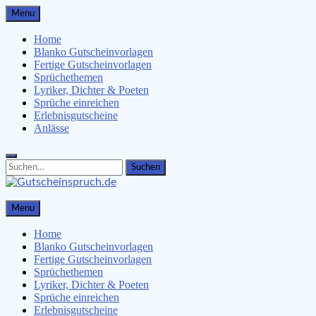
Skip
Menu
to
content
Home
Blanko Gutscheinvorlagen
Fertige Gutscheinvorlagen
Sprüchethemen
Lyriker, Dichter & Poeten
Sprüche einreichen
Erlebnisgutscheine
Anlässe
Search
Search
for:
Gutscheinspruch.de
Menu
Gutscheinsprüche & Gutscheinvorlagen finden
Home
Blanko Gutscheinvorlagen
Fertige Gutscheinvorlagen
Sprüchethemen
Lyriker, Dichter & Poeten
Sprüche einreichen
Erlebnisgutscheine