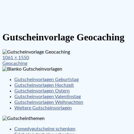
Gutscheinvorlage Geocaching
Full
1061 × 1550
Beitragsnavigation
size
Geocaching
Gutscheinvorlagen Geburtstag
Gutscheinvorlagen Hochzeit
Gutscheinvorlagen Ostern
Gutscheinvorlagen Valentinstag
Gutscheinvorlagen Weihnachten
Weitere Gutscheinvorlagen
Comedygutscheine schenken