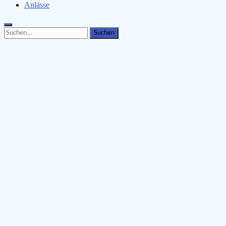
Anlässe
Search
Search
for: