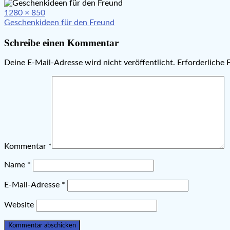
Full
1280 × 850
Beitragsnavigation
size
Geschenkideen für den Freund
Schreibe einen Kommentar
Deine E-Mail-Adresse wird nicht veröffentlicht.
Erforderliche 
Kommentar
*
Name
*
E-Mail-Adresse
*
Website