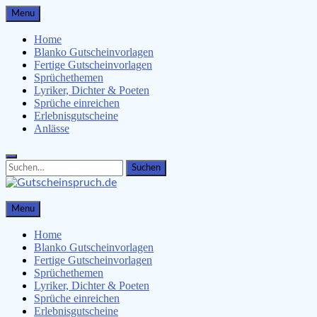
Skip
Menu
to
content
Home
Blanko Gutscheinvorlagen
Fertige Gutscheinvorlagen
Sprüchethemen
Lyriker, Dichter & Poeten
Sprüche einreichen
Erlebnisgutscheine
Anlässe
Search
Search
for:
Gutscheinspruch.de
Menu
Gutscheinsprüche & Gutscheinvorlagen finden
Home
Blanko Gutscheinvorlagen
Fertige Gutscheinvorlagen
Sprüchethemen
Lyriker, Dichter & Poeten
Sprüche einreichen
Erlebnisgutscheine