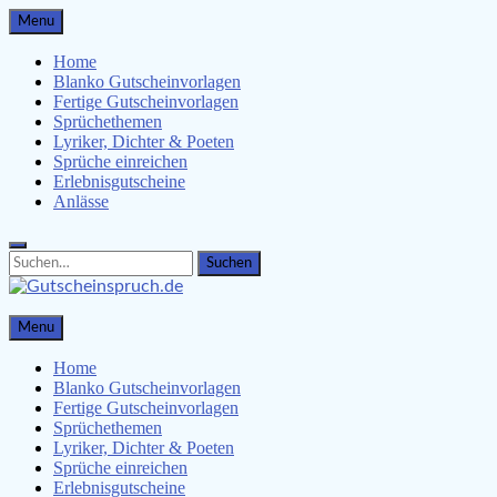
Skip
Menu
to
content
Home
Blanko Gutscheinvorlagen
Fertige Gutscheinvorlagen
Sprüchethemen
Lyriker, Dichter & Poeten
Sprüche einreichen
Erlebnisgutscheine
Anlässe
Search
Search
for:
Gutscheinspruch.de
Menu
Gutscheinsprüche & Gutscheinvorlagen finden
Home
Blanko Gutscheinvorlagen
Fertige Gutscheinvorlagen
Sprüchethemen
Lyriker, Dichter & Poeten
Sprüche einreichen
Erlebnisgutscheine