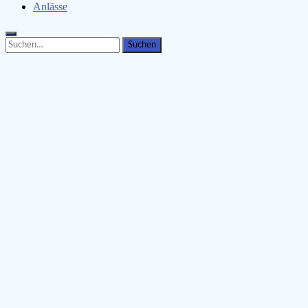
Anlässe
Search
Search
for: