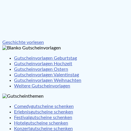
Beitragsnavigation
Geschichte vorlesen
Gutscheinvorlagen Geburtstag
Gutscheinvorlagen Hochzeit
Gutscheinvorlagen Ostern
Gutscheinvorlagen Valentinstag
Gutscheinvorlagen Weihnachten
Weitere Gutscheinvorlagen
Comedygutscheine schenken
Erlebnisgutscheine schenken
Festivalgutscheine schenken
Hotelgutscheine schenken
Konzertgutscheine schenken