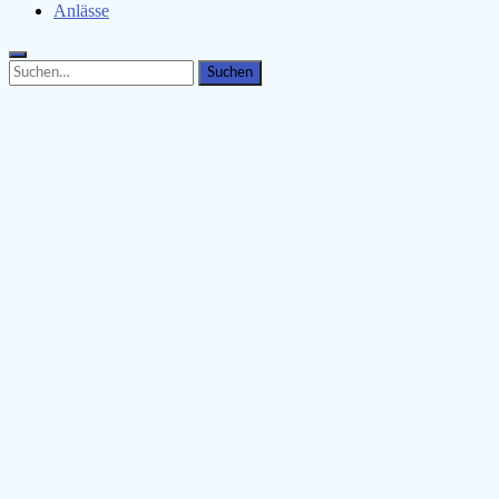
Anlässe
Search
Search
for: