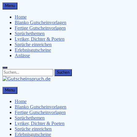
Skip
Menu
to
content
Home
Blanko Gutscheinvorlagen
Fertige Gutscheinvorlagen
Sprüchethemen
Lyriker, Dichter & Poeten
Sprüche einreichen
Erlebnisgutscheine
Anlässe
Search
Search
for:
Gutscheinspruch.de
Menu
Gutscheinsprüche & Gutscheinvorlagen finden
Home
Blanko Gutscheinvorlagen
Fertige Gutscheinvorlagen
Sprüchethemen
Lyriker, Dichter & Poeten
Sprüche einreichen
Erlebnisgutscheine