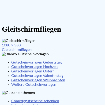
Gleitschirmfliegen
Full
1080 × 380
Beitragsnavigation
size
Gleitschirmfliegen
Gutscheinvorlagen Geburtstag
Gutscheinvorlagen Hochzeit
Gutscheinvorlagen Ostern
Gutscheinvorlagen Valentinstag
Gutscheinvorlagen Weihnachten
Weitere Gutscheinvorlagen
Comedygutscheine schenken