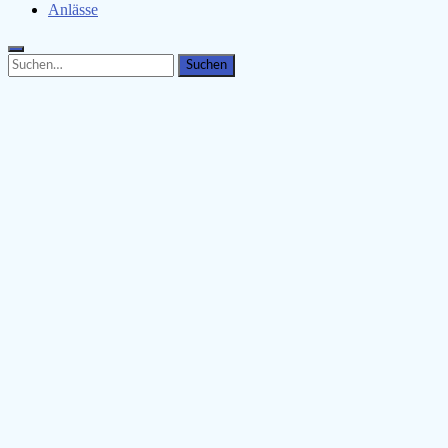
Anlässe
Search
Search
for: