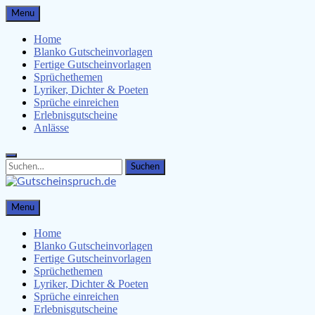
Skip
Menu
to
content
Home
Blanko Gutscheinvorlagen
Fertige Gutscheinvorlagen
Sprüchethemen
Lyriker, Dichter & Poeten
Sprüche einreichen
Erlebnisgutscheine
Anlässe
Search
Search
for:
Gutscheinspruch.de
Menu
Gutscheinsprüche & Gutscheinvorlagen finden
Home
Blanko Gutscheinvorlagen
Fertige Gutscheinvorlagen
Sprüchethemen
Lyriker, Dichter & Poeten
Sprüche einreichen
Erlebnisgutscheine