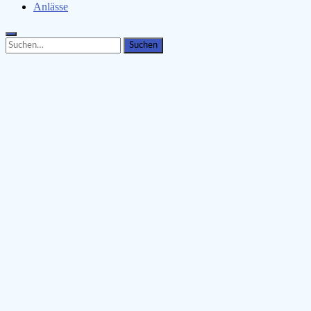
Anlässe
Search
Search
for: