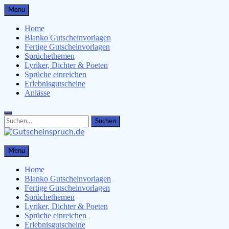
Skip
Menu
to
content
Home
Blanko Gutscheinvorlagen
Fertige Gutscheinvorlagen
Sprüchethemen
Lyriker, Dichter & Poeten
Sprüche einreichen
Erlebnisgutscheine
Anlässe
Search
Search
for:
Gutscheinspruch.de
Menu
Gutscheinsprüche & Gutscheinvorlagen finden
Home
Blanko Gutscheinvorlagen
Fertige Gutscheinvorlagen
Sprüchethemen
Lyriker, Dichter & Poeten
Sprüche einreichen
Erlebnisgutscheine