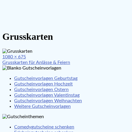
Grusskarten
Full
1080 × 675
Beitragsnavigation
size
Grusskarten für Anlässe & Feiern
Gutscheinvorlagen Geburtstag
Gutscheinvorlagen Hochzeit
Gutscheinvorlagen Ostern
Gutscheinvorlagen Valentinstag
Gutscheinvorlagen Weihnachten
Weitere Gutscheinvorlagen
Comedygutscheine schenken